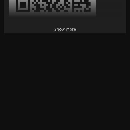
Show more
Related plugins
Omnisearch
Intelligent search for your notes, PDFs, and OCR for images.
Home tab
A browser-like search tab for your local files.
Notebook Navigator
A better file browser and calendar inspired by Apple Notes,
Bear, Evernote and Day One.
Claudian