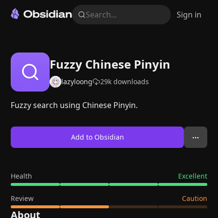
Search...
Sign in
Fuzzy Chinese Pinyin
lazyloong
29k
downloads
Fuzzy search using Chinese Pinyin.
Add to Obsidian
Health
Excellent
Review
Caution
About